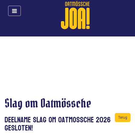
Toggle
navigation
Slag om Oatmössche
Deelname Slag om Oatmossche 2026
Terug
gesloten!