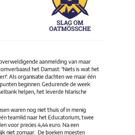
n overweldigende aanmelding van maar
tomverbaasd het Damast: 'Niets is wat het
er!'. Als organisatie dachten we maar één
te punten beginnen. Gedurende de week
bank helpen, het leverde hilarische
ensen waren nog niet thuis of in menig
één teamlid naar het Educatorium, twee
en voor precies 4,44 euro. Na een
rlijk niet zomaar. De boeken moesten