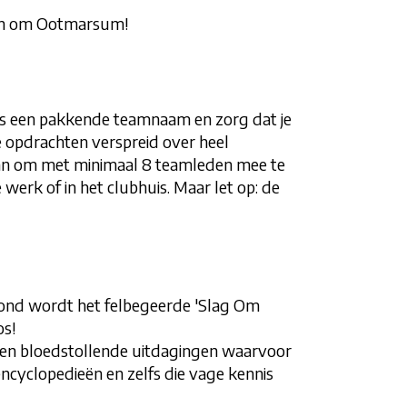
n en om Ootmarsum!
 Kies een pakkende teamnaam en zorg dat je
de opdrachten verspreid over heel
aan om met minimaal 8 teamleden mee te
e werk of in het clubhuis. Maar let op: de
vond wordt het felbegeerde 'Slag Om
os!
s en bloedstollende uitdagingen waarvoor
encyclopedieën en zelfs die vage kennis