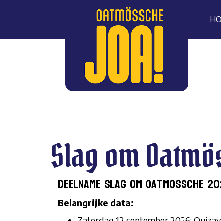
H
Slag om Oatmö
Deelname Slag om Oatmossche 20
Belangrijke data:
Zaterdag 12 september 2026: Quizav