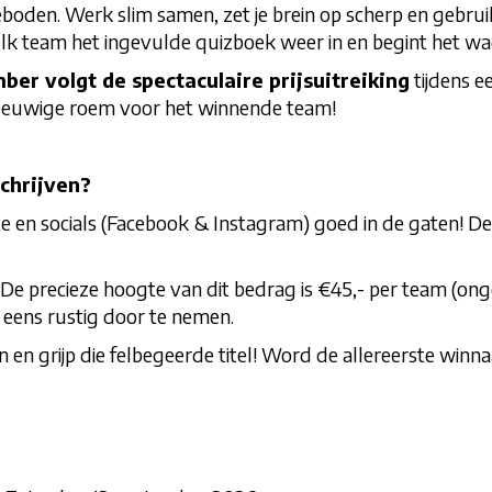
eboden. Werk slim samen, zet je brein op scherp en gebruik
elk team het ingevulde quizboek weer in en begint het wa
ber volgt de spectaculaire prijsuitreiking
tijdens e
en eeuwige roem voor het winnende team!
chrijven?
e en socials (Facebook & Instagram) goed in de gaten! De i
d. De precieze hoogte van dit bedrag is €45,- per team (on
 eens rustig door te nemen.
an en grijp die felbegeerde titel! Word de allereerste win