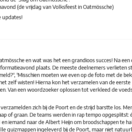
navond (de vrijdag van Volksfeest in Oatmössche)
e updates!
 Oatmössche en wat was het een grandioos succes! Na ee
informatieavond plaats. De meeste deelnemers verlieten s
zameld?', 'Misschien moeten we even op de foto met de bek
 het zelf wisten! Hierna kon het verzamelen van de eers
n. Van een woordzoeker oplossen tot verkleed de voedsel
 verzamelden zich bij de Poort en de strijd barstte los. M
p of graan. De teams werden in rap tempo opgesplitst: 
 en iemand naar de Albert Heijn om broodschappen te hal
lle quizmappen ingeleverd bij de Poort, maar niet natuu