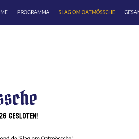
OME
PROGRAMMA
SLAG OM OATMÖSSCHE
GESA
ssche
26 gesloten!
ond de 'Slag om Oatmössche':