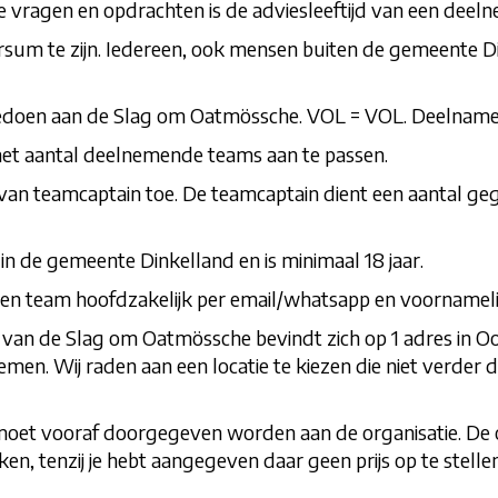
vragen en opdrachten is de adviesleeftijd van een deelne
sum te zijn. Iedereen, ook mensen buiten de gemeente Di
doen aan de Slag om Oatmössche. VOL = VOL. Deelname 
 het aantal deelnemende teams aan te passen.
an teamcaptain toe. De teamcaptain dient een aantal gege
n de gemeente Dinkelland en is minimaal 18 jaar.
en team hoofdzakelijk per email/whatsapp en voornameli
 van de Slag om Oatmössche bevindt zich op 1 adres in 
men. Wij raden aan een locatie te kiezen die niet verder 
moet vooraf doorgegeven worden aan de organisatie. De o
, tenzij je hebt aangegeven daar geen prijs op te stellen