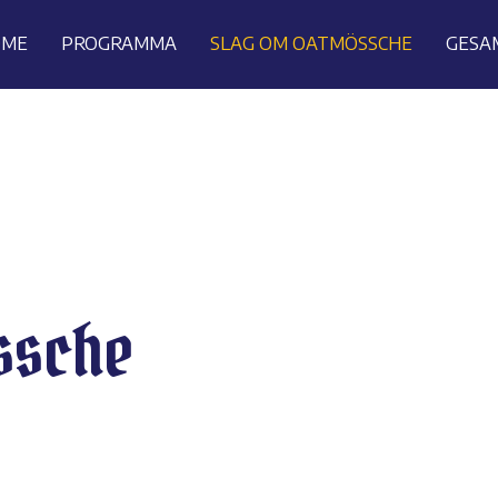
OME
PROGRAMMA
SLAG OM OATMÖSSCHE
GESA
ssche