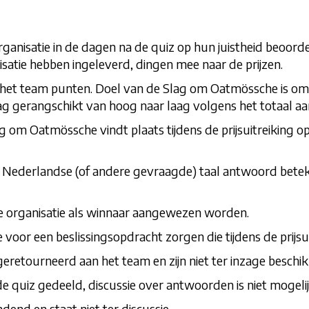
isatie in de dagen na de quiz op hun juistheid beoordee
satie hebben ingeleverd, dingen mee naar de prijzen.
het team punten. Doel van de Slag om Oatmössche is om 
 gerangschikt van hoog naar laag volgens het totaal aa
 om Oatmössche vindt plaats tijdens de prijsuitreiking o
 de Nederlandse (of andere gevraagde) taal antwoord bete
 organisatie als winnaar aangewezen worden.
ie voor een beslissingsopdracht zorgen die tijdens de prijs
retourneerd aan het team en zijn niet ter inzage beschik
quiz gedeeld, discussie over antwoorden is niet mogelij
end en staat niet ter discussie.