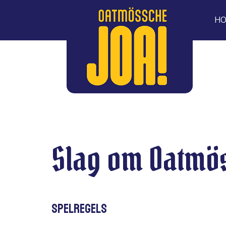
H
Slag om Oatmö
Spelregels