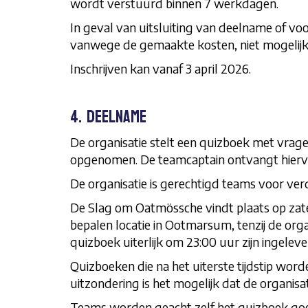
wordt verstuurd binnen 7 werkdagen.
In geval van uitsluiting van deelname of voor
vanwege de gemaakte kosten, niet mogelijk
Inschrijven kan vanaf 3 april 2026.
4. Deelname
De organisatie stelt een quizboek met vrag
opgenomen. De teamcaptain ontvangt hierv
De organisatie is gerechtigd teams voor verde
De Slag om Oatmössche vindt plaats op zate
bepalen locatie in Ootmarsum, tenzij de orga
quizboek uiterlijk om 23:00 uur zijn ingelever
Quizboeken die na het uiterste tijdstip word
uitzondering is het mogelijk dat de organisat
Teams worden geacht zelf het quizboek go