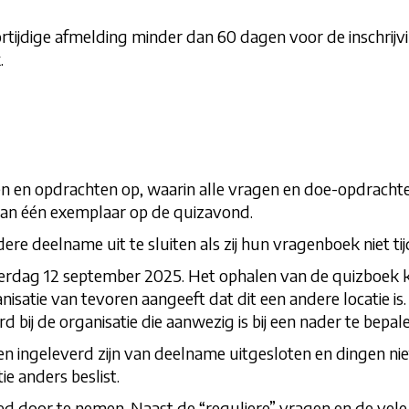
tijdige afmelding minder dan 60 dagen voor de inschrijving,
.
en en opdrachten op, waarin alle vragen en doe-opdracht
an één exemplaar op de quizavond.
re deelname uit te sluiten als zij hun vragenboek niet tijd
rdag 12 september 2025. Het ophalen van de quizboek ka
nisatie van tevoren aangeeft dat dit een andere locatie i
d bij de organisatie die aanwezig is bij een nader te bepale
en ingeleverd zijn van deelname uitgesloten en dingen nie
ie anders beslist.
ed door te nemen. Naast de “reguliere” vragen en de ve