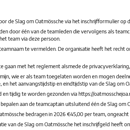
voor de Slag om Oatmössche via het inschrijfformulier op d
den door één van de teamleden die vervolgens als teamca
het team via deze persoon.
) teamnaam te vermelden. De organisatie heeft het recht
te gaan met het reglement alsmede de privacyverklaring,
jftermijn, wie er als team toegelaten worden en mogen de
 en het aanvangstijdstip en eindtijdstip van de Slag om 
ld en tijdig te worden gezonden via
https://oatmosschejoa
e bepalen aan de teamcaptain uitsluitend één de Slag om
tmössche bedragen in 2026 €45,00 per team, ongeacht h
anisatie van de Slag om Oatmössche het inschrijfgeld heeft