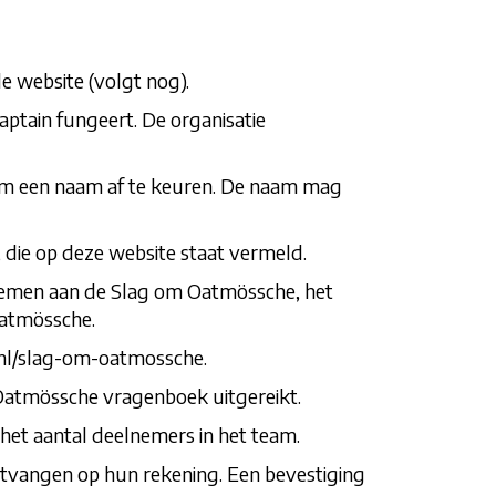
e website (volgt nog).
ptain fungeert. De organisatie
 om een naam af te keuren. De naam mag
 die op deze website staat vermeld.
elnemen aan de Slag om Oatmössche, het
Oatmössche.
.nl/slag-om-oatmossche
.
 Oatmössche vragenboek uitgereikt.
et aantal deelnemers in het team.
 ontvangen op hun rekening. Een bevestiging